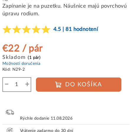
Zapínanie je na puzetku. Náušnice majú povrchovú
úpravu rodium.
4.5 | 81 hodnotení
€22
/ pár
Jednotková
Skladom
(1 pár)
cena:
Možnosti doručenia
Kód:
N29-2
−
+
DO KOŠÍKA
Rýchle dodanie
11.08.2026
Vrátenie zadarmo do 30 dní