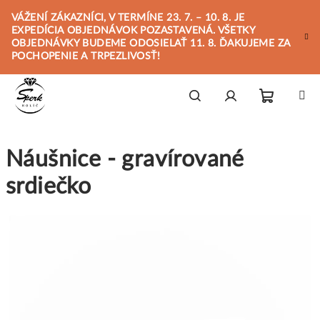
Prejsť
VÁŽENÍ ZÁKAZNÍCI, V TERMÍNE 23. 7. – 10. 8. JE
na
EXPEDÍCIA OBJEDNÁVOK POZASTAVENÁ. VŠETKY
obsah
OBJEDNÁVKY BUDEME ODOSIELAŤ 11. 8. ĎAKUJEME ZA
POCHOPENIE A TRPEZLIVOSŤ!
Nákupn
Hľadať
Prihlásenie
Náušnice - gravírované
košík
srdiečko