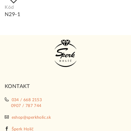
Kód
N29-1
Z
á
p
ä
t
i
KONTAKT
e
034 / 668 2153
0907 / 787 744
eshop@sperkholic.sk
Šperk Holíč