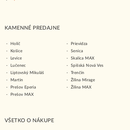
p
i
s
u
KAMENNÉ PREDAJNE
Holíč
Prievidza
Košice
Senica
Levice
Skalica MAX
Lučenec
Spišská Nová Ves
Liptovský Mikuláš
Trenčín
Martin
Žilina Mirage
Prešov Eperia
Žilina MAX
Prešov MAX
VŠETKO O NÁKUPE