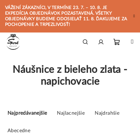
Prejsť
VÁŽENÍ ZÁKAZNÍCI, V TERMÍNE 23. 7. – 10. 8. JE
na
EXPEDÍCIA OBJEDNÁVOK POZASTAVENÁ. VŠETKY
obsah
OBJEDNÁVKY BUDEME ODOSIELAŤ 11. 8. ĎAKUJEME ZA
POCHOPENIE A TRPEZLIVOSŤ!
Nákupn
Hľadať
Prihlásenie
Náušnice z bieleho zlata -
košík
napichovacie
R
a
Najpredávanejšie
Najlacnejšie
Najdrahšie
d
e
Abecedne
n