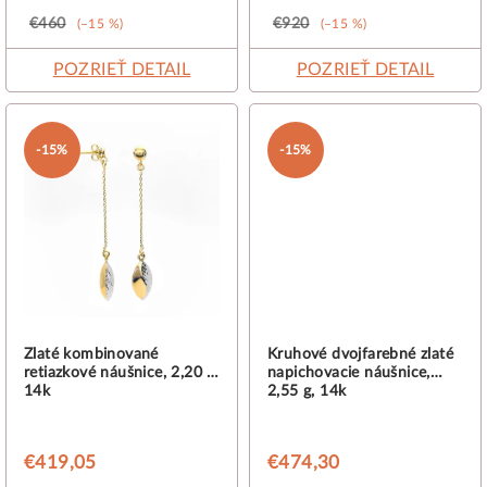
o
€460
€920
(–15 %)
(–15 %)
v
POZRIEŤ DETAIL
POZRIEŤ DETAIL
-15%
-15%
Zlaté kombinované
Kruhové dvojfarebné zlaté
retiazkové náušnice, 2,20 g,
napichovacie náušnice,
14k
2,55 g, 14k
€419,05
€474,30