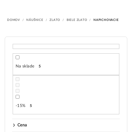
i
e
DOMOV
/
NÁUŠNICE
/
ZLATO
/
BIELE ZLATO
/
NAPICHOVACIE
p
r
o
d
u
k
Na sklade
5
t
o
v
-15%
5
Cena