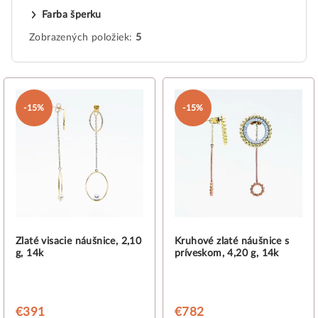
Farba šperku
Zobrazených položiek:
5
V
ý
-15%
-15%
p
i
s
p
r
o
d
Zlaté visacie náušnice, 2,10
Kruhové zlaté náušnice s
g, 14k
príveskom, 4,20 g, 14k
u
k
t
€391
€782