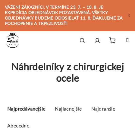
Prejsť
VÁŽENÍ ZÁKAZNÍCI, V TERMÍNE 23. 7. – 10. 8. JE
na
EXPEDÍCIA OBJEDNÁVOK POZASTAVENÁ. VŠETKY
obsah
OBJEDNÁVKY BUDEME ODOSIELAŤ 11. 8. ĎAKUJEME ZA
POCHOPENIE A TRPEZLIVOSŤ!
Nákupn
Hľadať
Prihlásenie
Náhrdelníky z chirurgickej
košík
ocele
R
a
Najpredávanejšie
Najlacnejšie
Najdrahšie
d
e
Abecedne
n