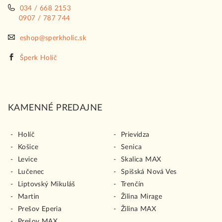
r
034 / 668 2153
v
0907 / 787 744
k
y
eshop@sperkholic.sk
v
ý
Šperk Holíč
p
i
s
u
KAMENNÉ PREDAJNE
Holíč
Prievidza
Košice
Senica
Levice
Skalica MAX
Lučenec
Spišská Nová Ves
Liptovský Mikuláš
Trenčín
Martin
Žilina Mirage
Prešov Eperia
Žilina MAX
Prešov MAX