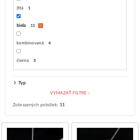
žltá
1
biela
11
kombinovaná
4
čierna
3
Typ
VYMAZAŤ FILTRE
Zobrazených položiek:
11
V
ý