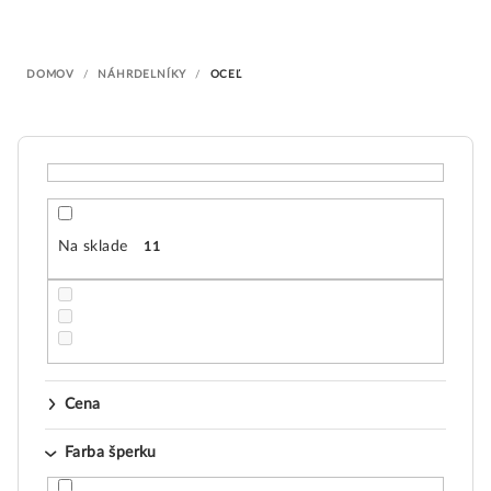
i
e
DOMOV
/
NÁHRDELNÍKY
/
OCEĽ
p
r
o
d
u
k
Na sklade
11
t
o
v
Cena
Farba šperku