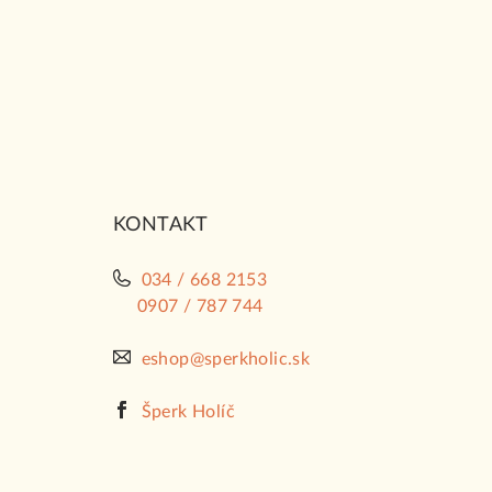
Z
á
p
ä
t
i
KONTAKT
e
034 / 668 2153
0907 / 787 744
eshop@sperkholic.sk
Šperk Holíč