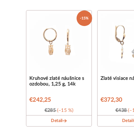
-15%
Kruhové zlaté náušnice s
Zlaté visiace n
ozdobou, 1,25 g, 14k
€242,25
€372,30
€285
(–15 %)
€438
(–
Detail
Detail