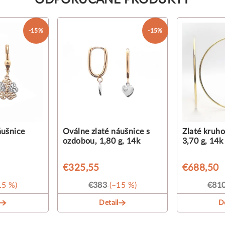
ODPORUČANÉ PRODUKTY
-15%
-15%
áušnice
Oválne zlaté náušnice s
Zlaté kruho
ozdobou, 1,80 g, 14k
3,70 g, 14k
€325,55
€688,50
15 %)
€383
(–15 %)
€81
Detail
De