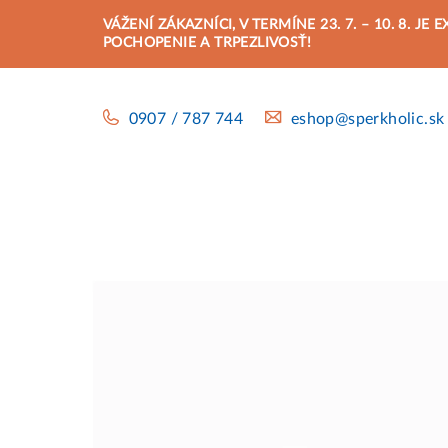
Prejsť
VÁŽENÍ ZÁKAZNÍCI, V TERMÍNE 23. 7. – 10. 8.
na
POCHOPENIE A TRPEZLIVOSŤ!
obsah
0907 / 787 744
eshop@sperkholic.sk