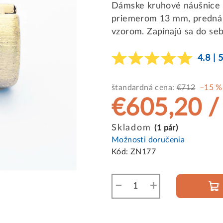
Dámske kruhové náušnice zo
priemerom 13 mm, predná 
vzorom. Zapínajú sa do seb
4.8 | 
štandardná cena:
€712
–15 %
€605,20
/
Jednotková
Skladom
(1 pár)
cena:
Možnosti doručenia
Kód:
ZN177
−
+