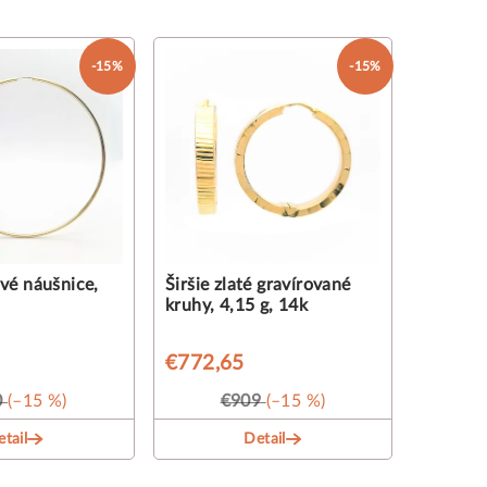
-15%
-15%
vé náušnice,
Širšie zlaté gravírované
kruhy, 4,15 g, 14k
€772,65
0
(–15 %)
€909
(–15 %)
tail
Detail