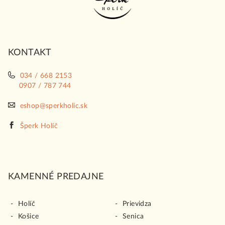
ä
t
i
KONTAKT
e
034 / 668 2153
0907 / 787 744
eshop@sperkholic.sk
Šperk Holíč
KAMENNÉ PREDAJNE
Holíč
Prievidza
Košice
Senica