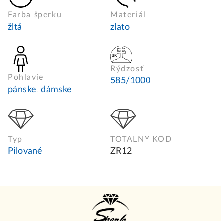
Farba šperku
Materiál
žltá
zlato
Rýdzosť
Pohlavie
585/1000
pánske
,
dámske
Typ
TOTALNY KOD
Pilované
ZR12
Z
á
p