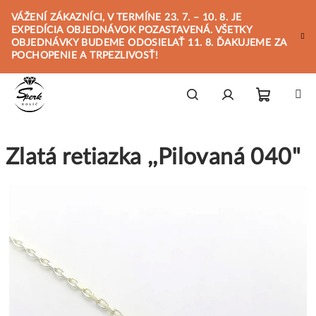
Prejsť
VÁŽENÍ ZÁKAZNÍCI, V TERMÍNE 23. 7. – 10. 8. JE
na
EXPEDÍCIA OBJEDNÁVOK POZASTAVENÁ. VŠETKY
obsah
OBJEDNÁVKY BUDEME ODOSIELAŤ 11. 8. ĎAKUJEME ZA
POCHOPENIE A TRPEZLIVOSŤ!
Nákupn
Hľadať
Prihlásenie
Zlatá retiazka ,,Pilovaná 040"
košík