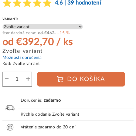
4.6 | 39 hodnotení
VARIANT:
štandardná cena:
od €462
–15 %
od
€392,70
/ ks
Jednotková
Zvoľte variant
cena:
Možnosti doručenia
Kód:
Zvoľte variant
−
+
DO KOŠÍKA
Doručenie:
zadarmo
Rýchle dodanie
Zvoľte variant
Vrátenie zadarmo do 30 dní