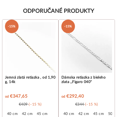
ODPORUČANÉ PRODUKTY
-15%
-15%
Jemná zlatá retiazka , od 1,90
Dámska retiazka z bieleho
g, 14k
zlata ,,Figaro 040"
€347,65
€292,40
od
od
€409
(–15 %)
€344
(–15 %)
 cm
40 cm
55 cm
42 cm
45 cm
40 cm
42 cm
45 cm
50 c