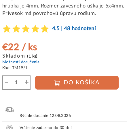
hrúbka je 4mm. Rozmer závesného uška je 5x4mm.
Prívesok má povrchovú úpravu rodium.
4.5 | 48 hodnotení
€22
/ ks
Jednotková
Skladom
(1 ks)
cena:
Možnosti doručenia
Kód:
TM19/1
−
+
DO KOŠÍKA
Rýchle dodanie
12.08.2026
Vrátenie zadarmo do 30 dní