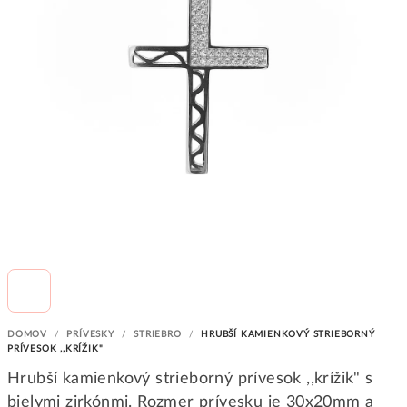
DOMOV
/
PRÍVESKY
/
STRIEBRO
/
HRUBŠÍ KAMIENKOVÝ STRIEBORNÝ
PRÍVESOK ,,KRÍŽIK"
Hrubší kamienkový strieborný prívesok ,,krížik" s
bielymi zirkónmi. Rozmer prívesku je 30x20mm a