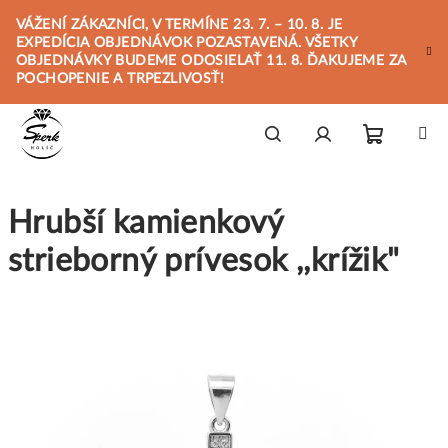
Prejsť
VÁŽENÍ ZÁKAZNÍCI, V TERMÍNE 23. 7. – 10. 8. JE
na
EXPEDÍCIA OBJEDNÁVOK POZASTAVENÁ. VŠETKY
obsah
OBJEDNÁVKY BUDEME ODOSIELAŤ 11. 8. ĎAKUJEME ZA
POCHOPENIE A TRPEZLIVOSŤ!
Nákupn
Hľadať
Prihlásenie
Hrubší kamienkový
košík
strieborný prívesok ,,krížik"