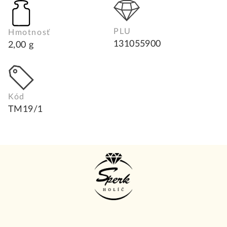
PLU
Hmotnosť
131055900
2,00 g
Kód
TM19/1
Z
á
p
ä
t
i