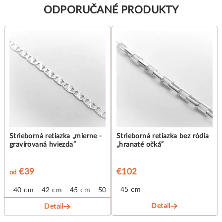
ODPORUČANÉ PRODUKTY
Strieborná retiazka „mierne -
Strieborná retiazka bez ródia
gravírovaná hviezda“
„hranaté očká“
€39
€102
od
45 cm
40 cm
42 cm
45 cm
50 cm
Detail
Detail