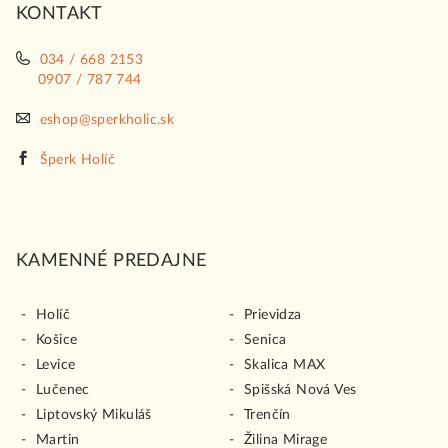
KONTAKT
e
034 / 668 2153
0907 / 787 744
eshop@sperkholic.sk
Šperk Holíč
KAMENNÉ PREDAJNE
Holíč
Prievidza
Košice
Senica
Levice
Skalica MAX
Lučenec
Spišská Nová Ves
Liptovský Mikuláš
Trenčín
Martin
Žilina Mirage