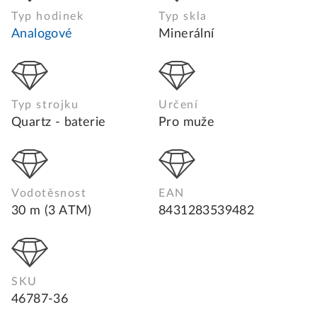
Typ hodinek
Typ skla
Analogové
Minerální
Typ strojku
Určení
Quartz - baterie
Pro muže
Vodotěsnost
EAN
30 m (3 ATM)
8431283539482
SKU
46787-36