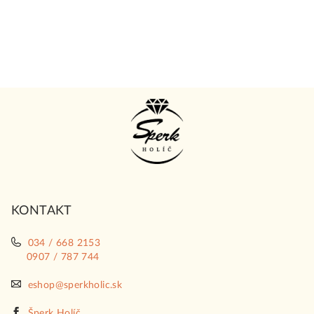
Z
á
p
ä
t
i
KONTAKT
e
034 / 668 2153
0907 / 787 744
eshop@sperkholic.sk
Šperk Holíč