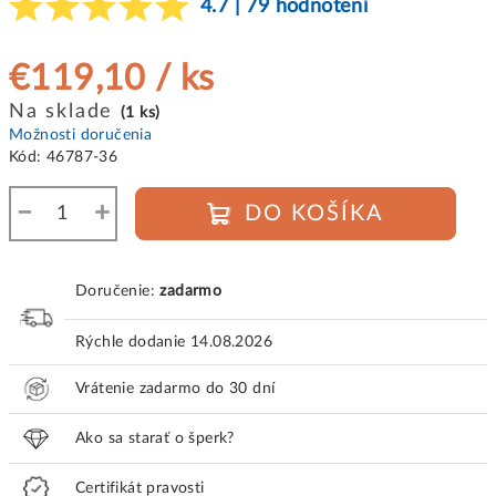
4.7 | 79 hodnotení
€119,10
/ ks
Jednotková
Na sklade
(1 ks)
cena:
Možnosti doručenia
Kód:
46787-36
−
+
DO KOŠÍKA
Doručenie:
zadarmo
Rýchle dodanie
14.08.2026
Vrátenie zadarmo do 30 dní
Ako sa starať o šperk?
Certifikát pravosti