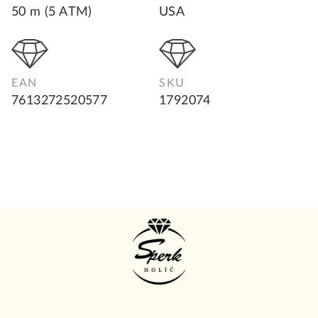
50 m (5 ATM)
USA
EAN
SKU
7613272520577
1792074
Z
á
p
ä
t
i