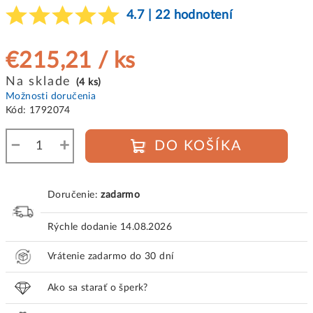
4.7 | 22 hodnotení
€215,21
/ ks
Jednotková
Na sklade
(4 ks)
cena:
Možnosti doručenia
Kód:
1792074
−
+
DO KOŠÍKA
Doručenie:
zadarmo
Rýchle dodanie
14.08.2026
Vrátenie zadarmo do 30 dní
Ako sa starať o šperk?