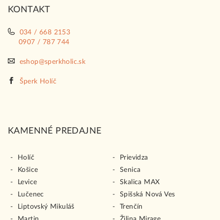
KONTAKT
e
034 / 668 2153
0907 / 787 744
eshop@sperkholic.sk
Šperk Holíč
KAMENNÉ PREDAJNE
Holíč
Prievidza
Košice
Senica
Levice
Skalica MAX
Lučenec
Spišská Nová Ves
Liptovský Mikuláš
Trenčín
Martin
Žilina Mirage