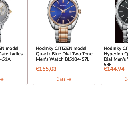
EN model
Hodinky CITIZEN model
Hodinky CI
ate Ladies
Quartz Blue Dial Two-Tone
Hyperion Q
-51A
Men’s Watch BI5104-57L
Dial Men’s
58E
€155,03
€144,94
Detail
De