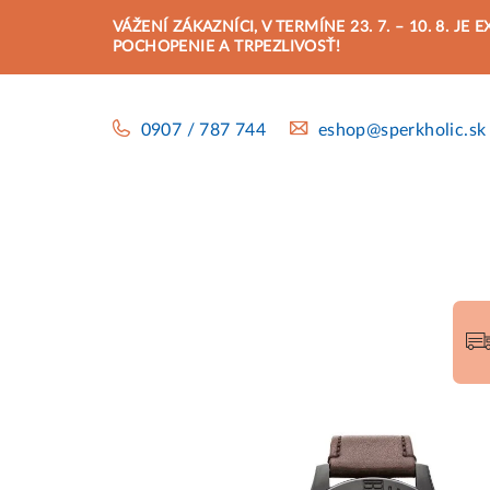
Prejsť
VÁŽENÍ ZÁKAZNÍCI, V TERMÍNE 23. 7. – 10. 8.
na
POCHOPENIE A TRPEZLIVOSŤ!
obsah
0907 / 787 744
eshop@sperkholic.sk