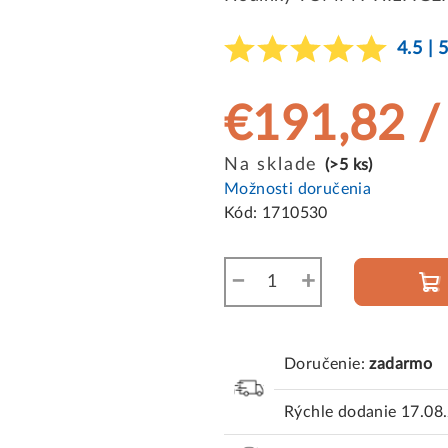
4.5 | 
€191,82
/
Jednotková
Na sklade
(>5 ks)
cena:
Možnosti doručenia
Kód:
1710530
−
+
Doručenie:
zadarmo
Rýchle dodanie
17.08