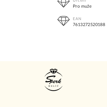
Určení
Pro muže
EAN
7613272520188