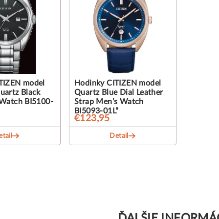
TIZEN model
Hodinky CITIZEN model
uartz Black
Quartz Blue Dial Leather
 Watch BI5100-
Strap Men’s Watch
BI5093-01L“
€123,95
tail
Detail
ĎALŠIE INFORMÁ