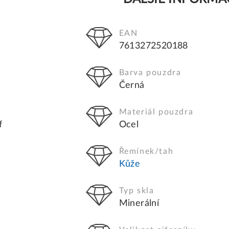
EAN
7613272520188
Barva pouzdra
Černá
Materiál pouzdra
f
Ocel
u
Řemínek/tah
Kůže
Typ skla
Minerální