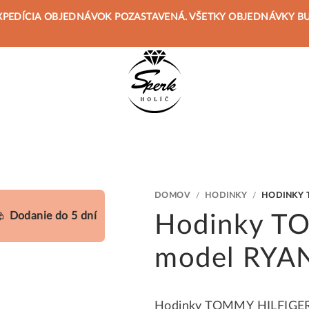
 JE EXPEDÍCIA OBJEDNÁVOK POZASTAVENÁ. VŠETKY OBJEDNÁVKY 
DOMOV
/
HODINKY
/
HODINKY 
Dodanie do 5 dní
Hodinky T
model RYA
Hodinky TOMMY HILFIGER