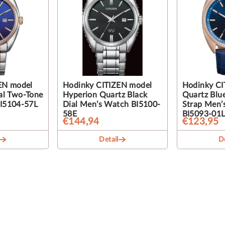
EN model
Hodinky CITIZEN model
Hodinky CI
al Two-Tone
Hyperion Quartz Black
Quartz Blue
I5104-57L
Dial Men’s Watch BI5100-
Strap Men’
58E
BI5093-01L
€144,94
€123,95
Detail
De