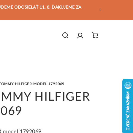
BUDEME ODOSIELAŤ 11. 8. ĎAKUJEME ZA
Hľadať
Prihlásenie
Nákupný
košík
TOMMY HILFIGER MODEL 1792069
OMMY HILFIGER
2069
 model 1792069