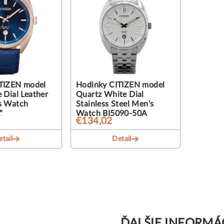
TIZEN model
Hodinky CITIZEN model
 Dial Leather
Quartz White Dial
s Watch
Stainless Steel Men's
“
Watch BI5090-50A
€134,02
tail
Detail
ĎALŠIE INFORMÁ