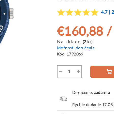
4.7 | 
€160,88
/
Jednotková
Na sklade
(2 ks)
cena:
Možnosti doručenia
Kód:
1792069
−
+
Doručenie:
zadarmo
Rýchle dodanie
17.08