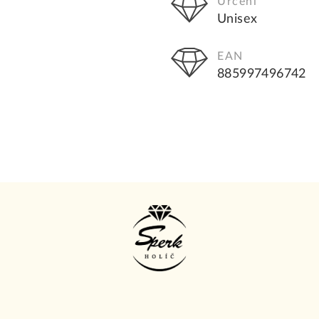
Určení
Unisex
EAN
885997496742