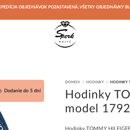
 JE EXPEDÍCIA OBJEDNÁVOK POZASTAVENÁ. VŠETKY OBJEDNÁVKY 
DOMOV
/
HODINKY
/
HODINKY 
Dodanie do 5 dní
Hodinky T
model 179
Hodinky TOMMY HILFIGER