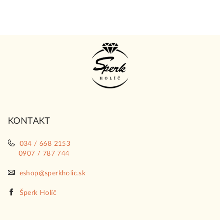
Z
á
p
ä
t
i
KONTAKT
e
034 / 668 2153
0907 / 787 744
eshop@sperkholic.sk
Šperk Holíč