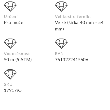
Určení
Velikost ciferníku
Pro muže
Velké (šířka 40 mm - 54
mm)
Vodotěsnost
EAN
50 m (5 ATM)
7613272415606
SKU
1791795