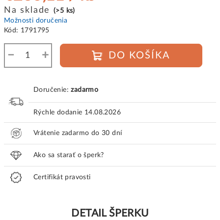
Jednotková
Na sklade
(>5 ks)
cena:
Možnosti doručenia
Kód:
1791795
−
+
DO KOŠÍKA
Doručenie:
zadarmo
Rýchle dodanie
14.08.2026
Vrátenie zadarmo do 30 dní
Ako sa starať o šperk?
Certifikát pravosti
DETAIL ŠPERKU