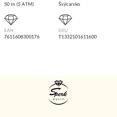
50 m (5 ATM)
Švýcarsko
EAN
SKU
7611608300176
T1332101611600
Z
á
p
ä
t
i