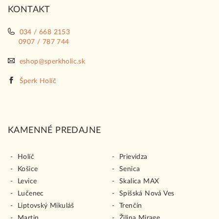
KONTAKT
e
034 / 668 2153
0907 / 787 744
eshop@sperkholic.sk
Šperk Holíč
KAMENNÉ PREDAJNE
Holíč
Prievidza
Košice
Senica
Levice
Skalica MAX
Lučenec
Spišská Nová Ves
Liptovský Mikuláš
Trenčín
Martin
Žilina Mirage