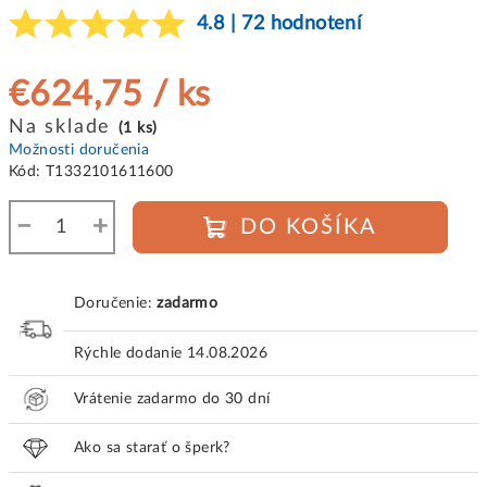
4.8 | 72 hodnotení
€624,75
/ ks
Jednotková
Na sklade
(1 ks)
cena:
Možnosti doručenia
Kód:
T1332101611600
−
+
DO KOŠÍKA
Doručenie:
zadarmo
Rýchle dodanie
14.08.2026
Vrátenie zadarmo do 30 dní
Ako sa starať o šperk?