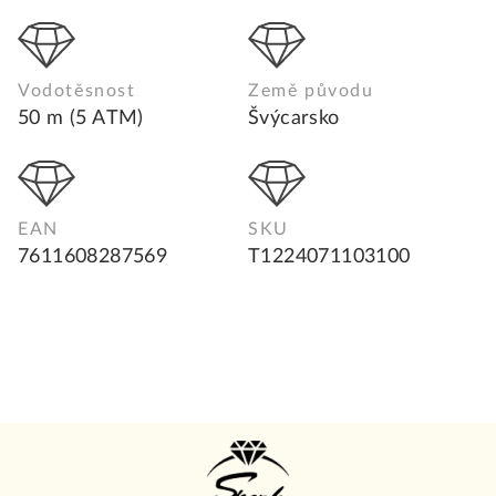
Vodotěsnost
Země původu
50 m (5 ATM)
Švýcarsko
EAN
SKU
7611608287569
T1224071103100
Z
á