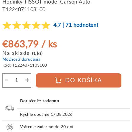
Hodinky TISSOT model Carson Auto
T1224071103100
4.7 | 71 hodnotení
€863,79
/ ks
Jednotková
Na sklade
(1 ks)
cena:
Možnosti doručenia
Kód:
T1224071103100
−
+
DO KOŠÍKA
Doručenie:
zadarmo
Rýchle dodanie
17.08.2026
Vrátenie zadarmo do 30 dní