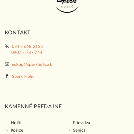
p
ä
t
i
KONTAKT
e
034 / 668 2153
0907 / 787 744
eshop@sperkholic.sk
Šperk Holíč
KAMENNÉ PREDAJNE
Holíč
Prievidza
Košice
Senica