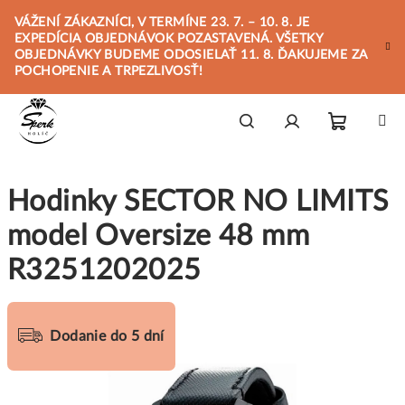
Prejsť
VÁŽENÍ ZÁKAZNÍCI, V TERMÍNE 23. 7. – 10. 8. JE
na
EXPEDÍCIA OBJEDNÁVOK POZASTAVENÁ. VŠETKY
obsah
OBJEDNÁVKY BUDEME ODOSIELAŤ 11. 8. ĎAKUJEME ZA
POCHOPENIE A TRPEZLIVOSŤ!
Nákupn
Hľadať
Prihlásenie
Hodinky SECTOR NO LIMITS
košík
model Oversize 48 mm
R3251202025
Dodanie do 5 dní