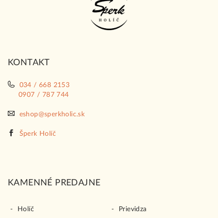
p
ä
t
i
KONTAKT
e
034 / 668 2153
0907 / 787 744
eshop@sperkholic.sk
Šperk Holíč
KAMENNÉ PREDAJNE
Holíč
Prievidza