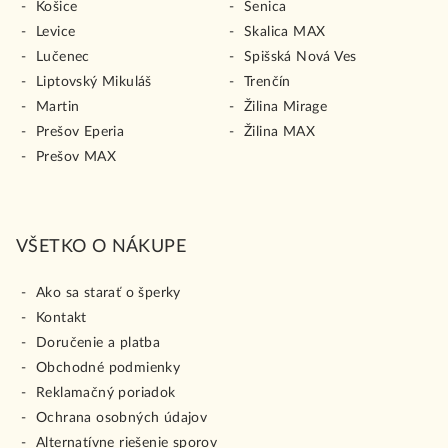
Košice
Senica
Levice
Skalica MAX
Lučenec
Spišská Nová Ves
Liptovský Mikuláš
Trenčín
Martin
Žilina Mirage
Prešov Eperia
Žilina MAX
Prešov MAX
VŠETKO O NÁKUPE
Ako sa starať o šperky
Kontakt
Doručenie a platba
Obchodné podmienky
Reklamačný poriadok
Ochrana osobných údajov
Alternatívne riešenie sporov