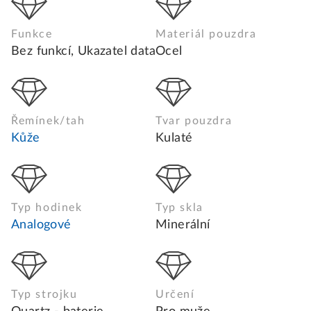
Funkce
Materiál pouzdra
Bez funkcí, Ukazatel data
Ocel
Řemínek/tah
Tvar pouzdra
Kůže
Kulaté
Typ hodinek
Typ skla
Analogové
Minerální
Typ strojku
Určení