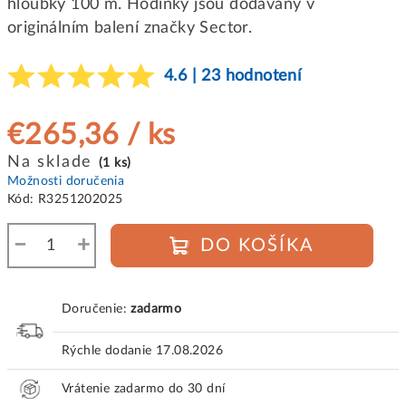
hloubky 100 m. Hodinky jsou dodávány v
originálním balení značky Sector.
4.6 | 23 hodnotení
€265,36
/ ks
Jednotková
Na sklade
(1 ks)
cena:
Možnosti doručenia
Kód:
R3251202025
−
+
DO KOŠÍKA
Doručenie:
zadarmo
Rýchle dodanie
17.08.2026
Vrátenie zadarmo do 30 dní