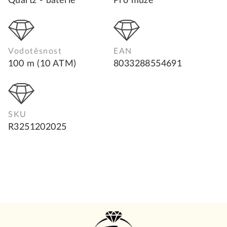
Quartz - baterie
Pro muže
Vodotěsnost
EAN
100 m (10 ATM)
8033288554691
SKU
R3251202025
Z
á