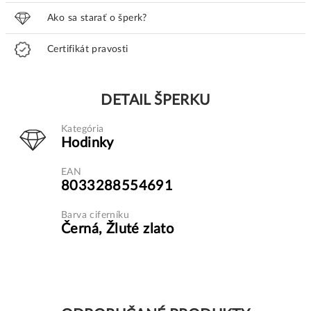
Ako sa starať o šperk?
Certifikát pravosti
DETAIL ŠPERKU
Kategória
Hodinky
EAN
8033288554691
Barva ciferníku
Černá, Žluté zlato