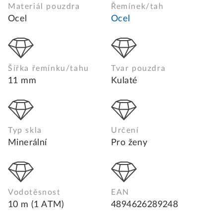
Materiál pouzdra
Řemínek/tah
Ocel
Ocel
Šířka řemínku/tahu
Tvar pouzdra
11 mm
Kulaté
Typ skla
Určení
Minerální
Pro ženy
Vodotěsnost
EAN
10 m (1 ATM)
4894626289248