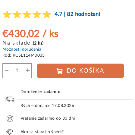
4.7 | 82 hodnotení
€430,02
/ ks
Jednotková
Na sklade
(2 ks)
cena:
Možnosti doručenia
Kód:
RC5L114M0035
−
+
DO KOŠÍKA
Doručenie:
zadarmo
Rýchle dodanie
17.08.2026
Vrátenie zadarmo do 30 dní
Ako sa starať o šperk?