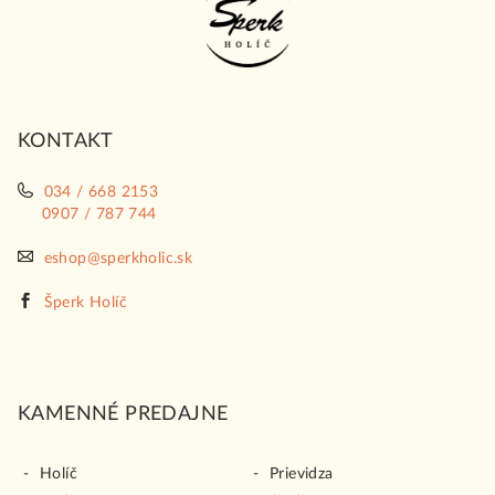
p
ä
t
i
KONTAKT
e
034 / 668 2153
0907 / 787 744
eshop@sperkholic.sk
Šperk Holíč
KAMENNÉ PREDAJNE
Holíč
Prievidza