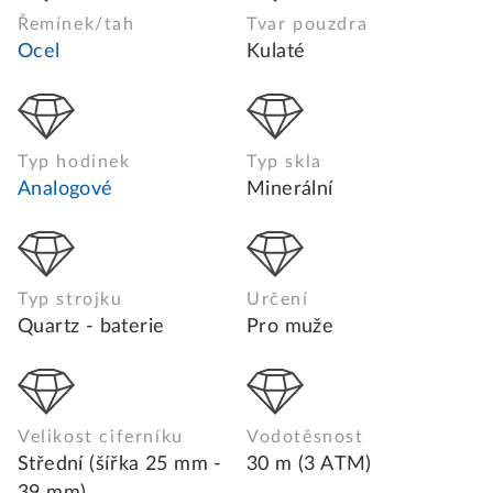
Řemínek/tah
Tvar pouzdra
Ocel
Kulaté
Typ hodinek
Typ skla
Analogové
Minerální
Typ strojku
Určení
Quartz - baterie
Pro muže
Velikost ciferníku
Vodotěsnost
Střední (šířka 25 mm -
30 m (3 ATM)