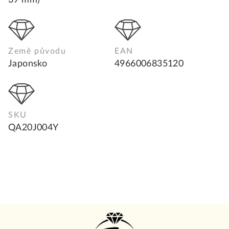
39 mm)
Země původu
EAN
Japonsko
4966006835120
SKU
QA20J004Y
Z
á