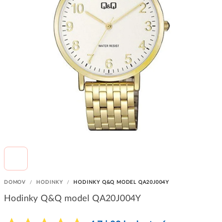
DOMOV
/
HODINKY
/
HODINKY Q&Q MODEL QA20J004Y
Hodinky Q&Q model QA20J004Y