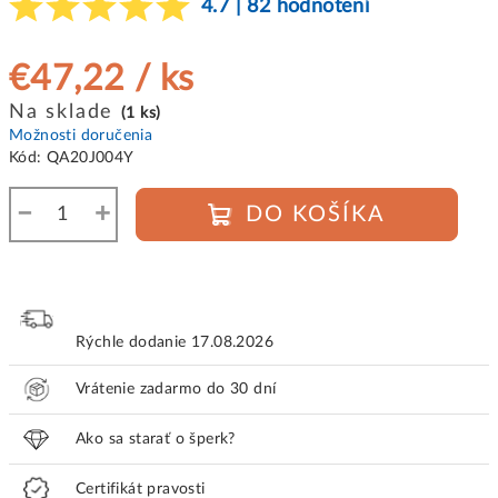
4.7 | 82 hodnotení
€47,22
/ ks
Jednotková
Na sklade
(1 ks)
cena:
Možnosti doručenia
Kód:
QA20J004Y
−
+
DO KOŠÍKA
Rýchle dodanie
17.08.2026
Vrátenie zadarmo do 30 dní
Ako sa starať o šperk?
Certifikát pravosti