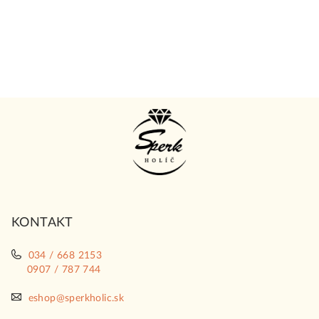
Z
á
p
ä
t
i
KONTAKT
e
034 / 668 2153
0907 / 787 744
eshop@sperkholic.sk