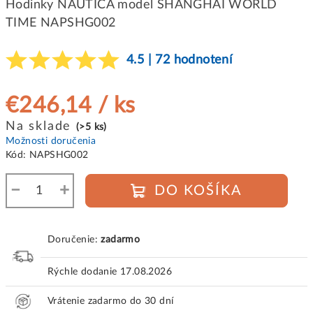
Hodinky NAUTICA model SHANGHAI WORLD
TIME NAPSHG002
4.5 | 72 hodnotení
€246,14
/ ks
Jednotková
Na sklade
(>5 ks)
cena:
Možnosti doručenia
Kód:
NAPSHG002
−
+
DO KOŠÍKA
Doručenie:
zadarmo
Rýchle dodanie
17.08.2026
Vrátenie zadarmo do 30 dní