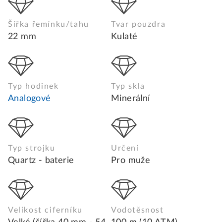
Šířka řemínku/tahu
Tvar pouzdra
22 mm
Kulaté
Typ hodinek
Typ skla
Analogové
Minerální
Typ strojku
Určení
Quartz - baterie
Pro muže
Velikost ciferníku
Vodotěsnost