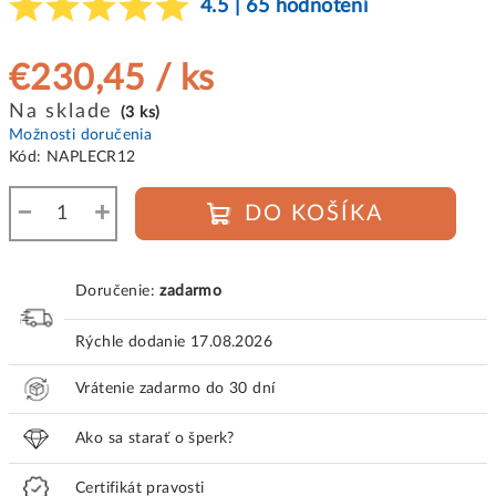
4.5 | 65 hodnotení
€230,45
/ ks
Jednotková
Na sklade
(3 ks)
cena:
Možnosti doručenia
Kód:
NAPLECR12
−
+
DO KOŠÍKA
Doručenie:
zadarmo
Rýchle dodanie
17.08.2026
Vrátenie zadarmo do 30 dní
Ako sa starať o šperk?
Certifikát pravosti