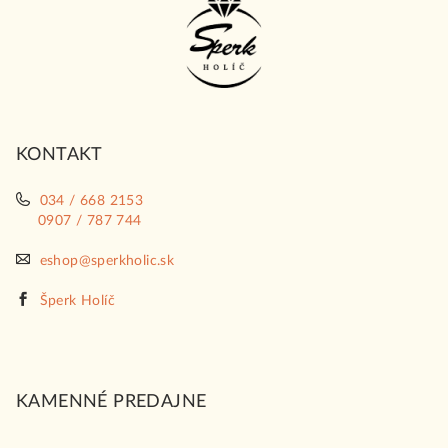
á
p
ä
t
i
KONTAKT
e
034 / 668 2153
0907 / 787 744
eshop@sperkholic.sk
Šperk Holíč
KAMENNÉ PREDAJNE