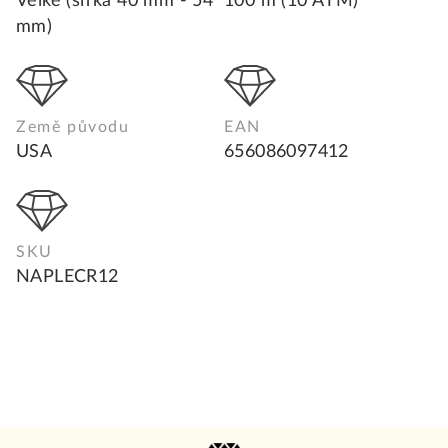
Velké (šířka 40 mm - 54
100 m (10 ATM)
mm)
Země původu
EAN
USA
656086097412
SKU
NAPLECR12
Z