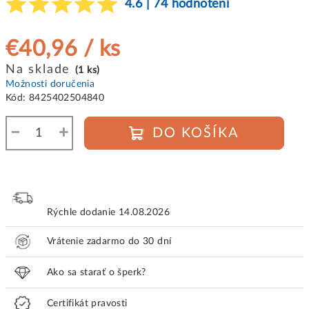
4.6 | 74 hodnotení
€40,96
/ ks
Jednotková
Na sklade
(1 ks)
cena:
Možnosti doručenia
Kód:
8425402504840
−
+
DO KOŠÍKA
Rýchle dodanie
14.08.2026
Vrátenie zadarmo do 30 dní
Ako sa starať o šperk?
Certifikát pravosti