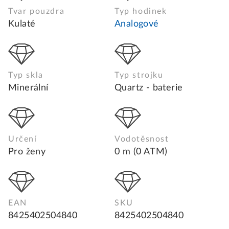
Tvar pouzdra
Typ hodinek
Kulaté
Analogové
Typ skla
Typ strojku
Minerální
Quartz - baterie
Určení
Vodotěsnost
Pro ženy
0 m (0 ATM)
EAN
SKU
8425402504840
8425402504840