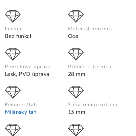
Funkce
Materiál pouzdra
Bez funkcí
Ocel
Povrchová úprava
Průměr ciferníku
Lesk, PVD úprava
28 mm
Řemínek/tah
Šířka řemínku/tahu
Milánský tah
15 mm