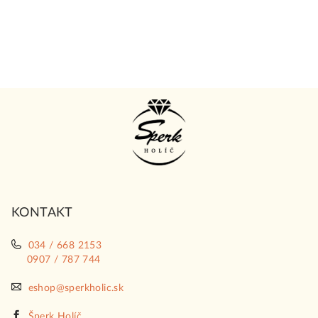
Z
á
p
ä
t
i
KONTAKT
e
034 / 668 2153
0907 / 787 744
eshop@sperkholic.sk
Šperk Holíč