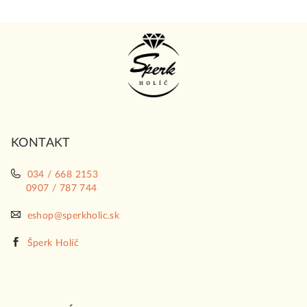
Z
á
p
ä
t
i
KONTAKT
e
034 / 668 2153
0907 / 787 744
eshop@sperkholic.sk
Šperk Holíč