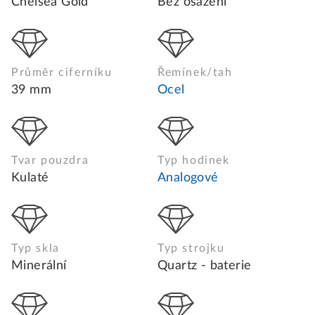
Chelsea Gold
Bez osazení
Průměr ciferníku
Řemínek/tah
39 mm
Ocel
Tvar pouzdra
Typ hodinek
Kulaté
Analogové
Typ skla
Typ strojku
Minerální
Quartz - baterie