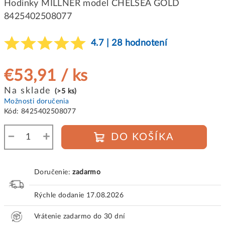
Hodinky MILLNER model CHELSEA GOLD
8425402508077
4.7 | 28 hodnotení
€53,91
/ ks
Jednotková
Na sklade
(>5 ks)
cena:
Možnosti doručenia
Kód:
8425402508077
−
+
DO KOŠÍKA
Doručenie:
zadarmo
Rýchle dodanie
17.08.2026
Vrátenie zadarmo do 30 dní