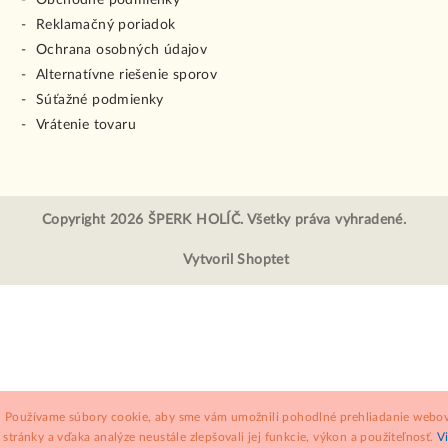
Obchodné podmienky
Reklamačný poriadok
Ochrana osobných údajov
Alternatívne riešenie sporov
Súťažné podmienky
Vrátenie tovaru
Copyright 2026
ŠPERK HOLÍČ
. Všetky práva vyhradené.
Vytvoril Shoptet
Používame súbory cookie, aby sme vám umožnili pohodlné prehliadanie webov
stránky a vďaka analýze neustále zlepšovali jej funkcie, výkon a použiteľnosť.
V