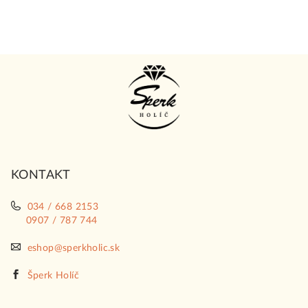
Z
á
p
ä
t
i
KONTAKT
e
034 / 668 2153
0907 / 787 744
eshop@sperkholic.sk
Šperk Holíč