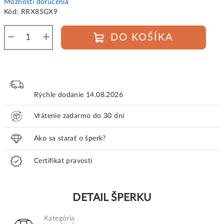
cena:
Možnosti doručenia
Kód:
RRX85GX9
−
+
DO KOŠÍKA
Rýchle dodanie
14.08.2026
Vrátenie zadarmo do 30 dní
Ako sa starať o šperk?
Certifikát pravosti
DETAIL ŠPERKU
Kategória