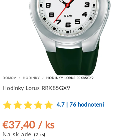
DOMOV
/
HODINKY
/
HODINKY LORUS RRX85GX9
Hodinky Lorus RRX85GX9
4.7 | 76 hodnotení
€37,40
/ ks
Jednotková
Na sklade
(2 ks)