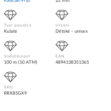
Kaučuk/Pryž
22 mm
Tvar pouzdra
Určení
Kulaté
Dětské - unisex
Vodotěsnost
EAN
100 m (10 ATM)
4894138351365
SKU
RRX85GX9