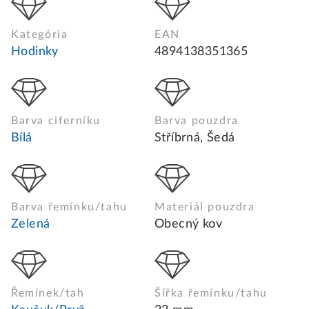
Kategória
EAN
Hodinky
4894138351365
Barva ciferníku
Barva pouzdra
Bílá
Stříbrná, Šedá
Barva řemínku/tahu
Materiál pouzdra
Zelená
Obecný kov
Řemínek/tah
Šířka řemínku/tahu