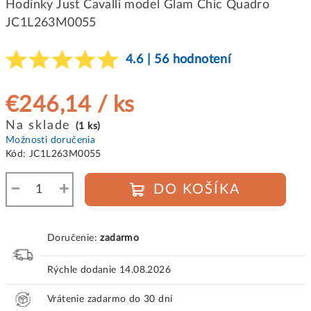
Hodinky Just Cavalli model Glam Chic Quadro
JC1L263M0055
4.6 | 56 hodnotení
€246,14
/ ks
Jednotková
Na sklade
(1 ks)
cena:
Možnosti doručenia
Kód:
JC1L263M0055
−
+
DO KOŠÍKA
Doručenie:
zadarmo
Rýchle dodanie
14.08.2026
Vrátenie zadarmo do 30 dní