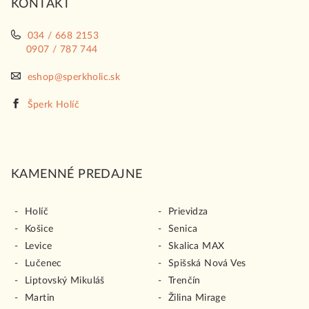
KONTAKT
e
034 / 668 2153
0907 / 787 744
eshop@sperkholic.sk
Šperk Holíč
KAMENNÉ PREDAJNE
Holíč
Prievidza
Košice
Senica
Levice
Skalica MAX
Lučenec
Spišská Nová Ves
Liptovský Mikuláš
Trenčín
Martin
Žilina Mirage