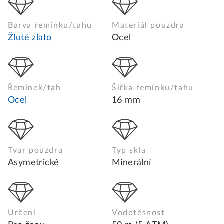
Barva řemínku/tahu
Materiál pouzdra
Žluté zlato
Ocel
Řemínek/tah
Šířka řemínku/tahu
Ocel
16 mm
Tvar pouzdra
Typ skla
Asymetrické
Minerální
Určení
Vodotěsnost