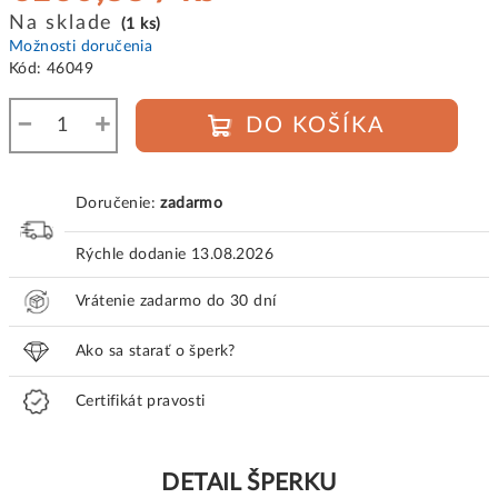
Jednotková
Na sklade
(1 ks)
cena:
Možnosti doručenia
Kód:
46049
−
+
DO KOŠÍKA
Doručenie:
zadarmo
Rýchle dodanie
13.08.2026
Vrátenie zadarmo do 30 dní
Ako sa starať o šperk?
Certifikát pravosti
DETAIL ŠPERKU