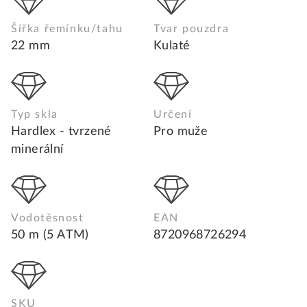
Šířka řemínku/tahu
Tvar pouzdra
22 mm
Kulaté
Typ skla
Určení
Hardlex - tvrzené
Pro muže
minerální
Vodotěsnost
EAN
50 m (5 ATM)
8720968726294
SKU