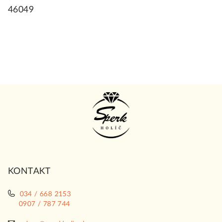
46049
Z
á
p
ä
t
i
KONTAKT
e
034 / 668 2153
0907 / 787 744