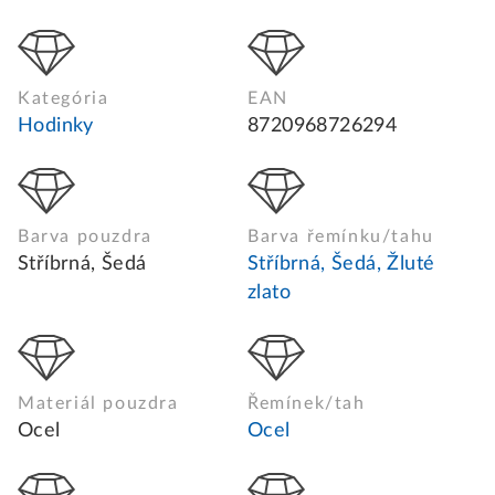
Kategória
EAN
Hodinky
8720968726294
Barva pouzdra
Barva řemínku/tahu
Stříbrná, Šedá
Stříbrná, Šedá, Žluté
zlato
Materiál pouzdra
Řemínek/tah
Ocel
Ocel