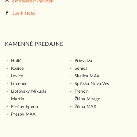
eshop@sperkholic.sk
Šperk Holíč
KAMENNÉ PREDAJNE
Holíč
Prievidza
Košice
Senica
Levice
Skalica MAX
Lučenec
Spišská Nová Ves
Liptovský Mikuláš
Trenčín
Martin
Žilina Mirage
Prešov Eperia
Žilina MAX
Prešov MAX