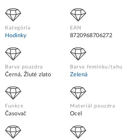
Kategória
EAN
Hodinky
8720968706272
Barva pouzdra
Barva řemínku/tahu
Černá, Žluté zlato
Zelená
Funkce
Materiál pouzdra
Časovač
Ocel