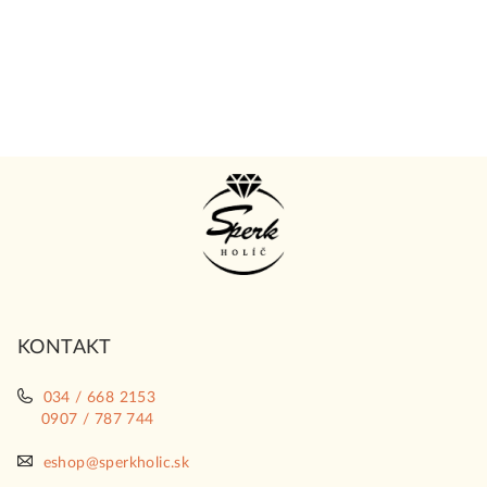
Z
á
p
ä
t
i
KONTAKT
e
034 / 668 2153
0907 / 787 744
eshop@sperkholic.sk