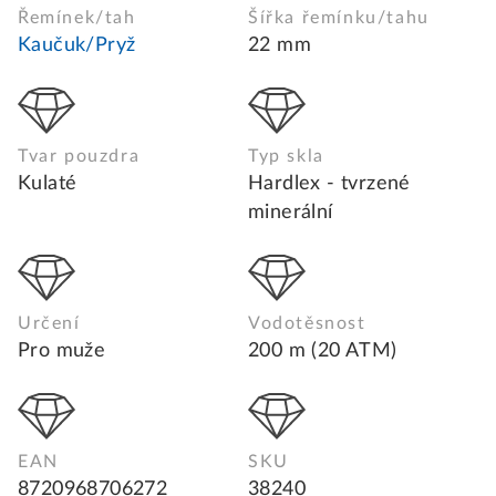
Řemínek/tah
Šířka řemínku/tahu
Kaučuk/Pryž
22 mm
Tvar pouzdra
Typ skla
Kulaté
Hardlex - tvrzené
minerální
Určení
Vodotěsnost
Pro muže
200 m (20 ATM)
EAN
SKU
8720968706272
38240