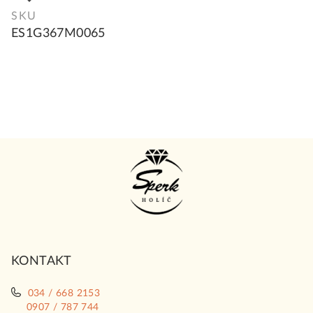
SKU
ES1G367M0065
Z
á
p
ä
t
i
KONTAKT
e
034 / 668 2153
0907 / 787 744