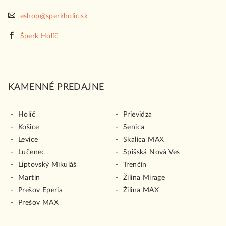
eshop@sperkholic.sk
Šperk Holíč
KAMENNÉ PREDAJNE
Holíč
Prievidza
Košice
Senica
Levice
Skalica MAX
Lučenec
Spišská Nová Ves
Liptovský Mikuláš
Trenčín
Martin
Žilina Mirage
Prešov Eperia
Žilina MAX
Prešov MAX