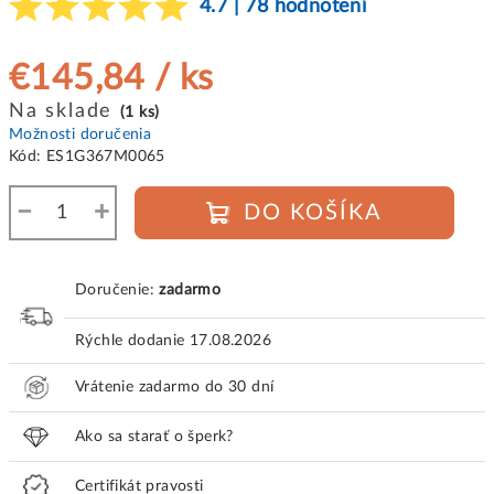
4.7 | 78 hodnotení
€145,84
/ ks
Jednotková
Na sklade
(1 ks)
cena:
Možnosti doručenia
Kód:
ES1G367M0065
−
+
DO KOŠÍKA
Doručenie:
zadarmo
Rýchle dodanie
17.08.2026
Vrátenie zadarmo do 30 dní
Ako sa starať o šperk?
Certifikát pravosti