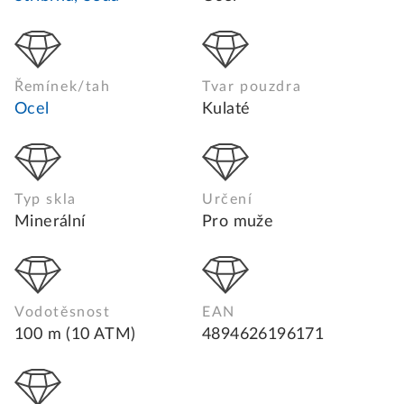
Řemínek/tah
Tvar pouzdra
Ocel
Kulaté
Typ skla
Určení
Minerální
Pro muže
Vodotěsnost
EAN
100 m (10 ATM)
4894626196171