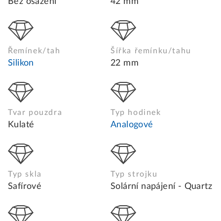
Bez osazení
42 mm
Řemínek/tah
Šířka řemínku/tahu
Silikon
22 mm
Tvar pouzdra
Typ hodinek
Kulaté
Analogové
Typ skla
Typ strojku
Safírové
Solární napájení - Quartz