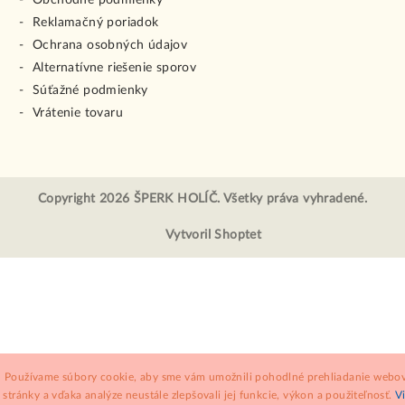
Obchodné podmienky
Reklamačný poriadok
Ochrana osobných údajov
Alternatívne riešenie sporov
Súťažné podmienky
Vrátenie tovaru
Copyright 2026
ŠPERK HOLÍČ
. Všetky práva vyhradené.
Vytvoril Shoptet
Používame súbory cookie, aby sme vám umožnili pohodlné prehliadanie webov
stránky a vďaka analýze neustále zlepšovali jej funkcie, výkon a použiteľnosť.
V