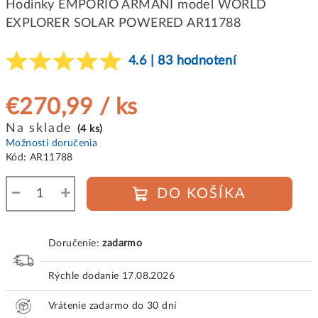
Hodinky EMPORIO ARMANI model WORLD
EXPLORER SOLAR POWERED AR11788
4.6 | 83 hodnotení
€270,99
/ ks
Jednotková
Na sklade
(4 ks)
cena:
Možnosti doručenia
Kód:
AR11788
−
+
DO KOŠÍKA
Doručenie:
zadarmo
Rýchle dodanie
17.08.2026
Vrátenie zadarmo do 30 dní