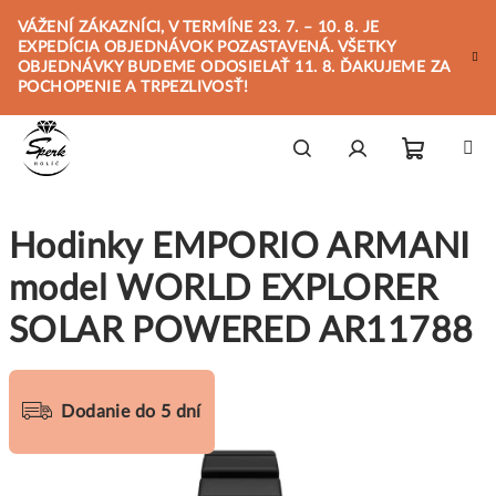
Prejsť
VÁŽENÍ ZÁKAZNÍCI, V TERMÍNE 23. 7. – 10. 8. JE
na
EXPEDÍCIA OBJEDNÁVOK POZASTAVENÁ. VŠETKY
obsah
OBJEDNÁVKY BUDEME ODOSIELAŤ 11. 8. ĎAKUJEME ZA
POCHOPENIE A TRPEZLIVOSŤ!
Nákupn
Hľadať
Prihlásenie
Hodinky EMPORIO ARMANI
košík
model WORLD EXPLORER
SOLAR POWERED AR11788
Dodanie do 5 dní