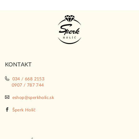
Z
á
p
ä
t
i
KONTAKT
e
034 / 668 2153
0907 / 787 744
eshop@sperkholic.sk
Šperk Holíč