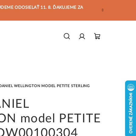
BUDEME ODOSIELAŤ 11. 8. ĎAKUJEME ZA
Hľadať
Prihlásenie
Nákupný
košík
DANIEL WELLINGTON MODEL PETITE STERLING
ANIEL
N model PETITE
 DW00100304