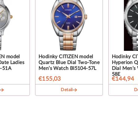
EN model
Hodinky CITIZEN model
Hodinky CI
ate Ladies
Quartz Blue Dial Two-Tone
Hyperion Q
-51A
Men’s Watch BI5104-57L
Dial Men’s
58E
€155,03
€144,94
Detail
De