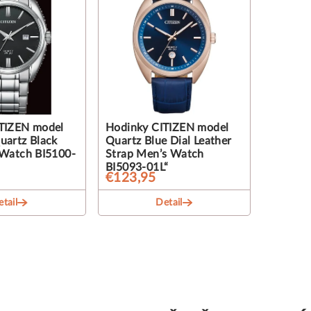
TIZEN model
Hodinky CITIZEN model
uartz Black
Quartz Blue Dial Leather
 Watch BI5100-
Strap Men’s Watch
BI5093-01L“
€123,95
tail
Detail