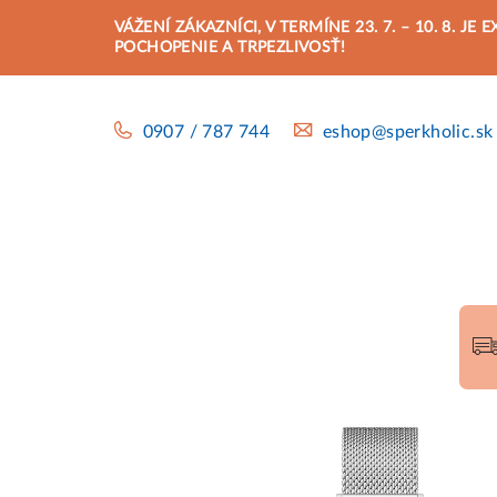
Prejsť
VÁŽENÍ ZÁKAZNÍCI, V TERMÍNE 23. 7. – 10. 8.
na
POCHOPENIE A TRPEZLIVOSŤ!
obsah
0907 / 787 744
eshop@sperkholic.sk