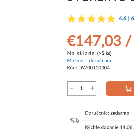
4.6 | 
€147,03
/
Jednotková
Na sklade
(>5 ks)
cena:
Možnosti doručenia
Kód:
DW00100304
−
+
Doručenie:
zadarmo
Rýchle dodanie
14.08