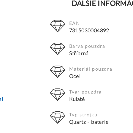
ĎALŠIE INFORMÁ
EAN
7315030004892
Barva pouzdra
Stříbrná
Materiál pouzdra
Ocel
Tvar pouzdra
el
Kulaté
Typ strojku
Quartz - baterie