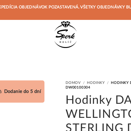
 JE EXPEDÍCIA OBJEDNÁVOK POZASTAVENÁ. VŠETKY OBJEDNÁVKY 
DOMOV
/
HODINKY
/
HODINKY 
DW00100304
Dodanie do 5 dní
Hodinky D
WELLINGTO
STERLING