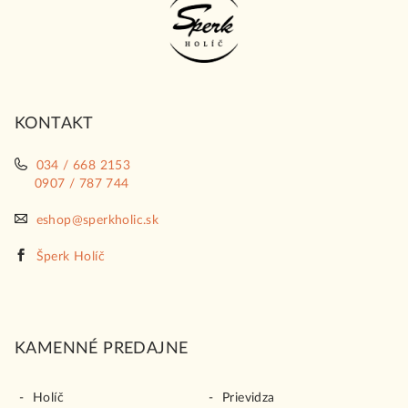
á
p
ä
t
i
KONTAKT
e
034 / 668 2153
0907 / 787 744
eshop@sperkholic.sk
Šperk Holíč
KAMENNÉ PREDAJNE
Holíč
Prievidza