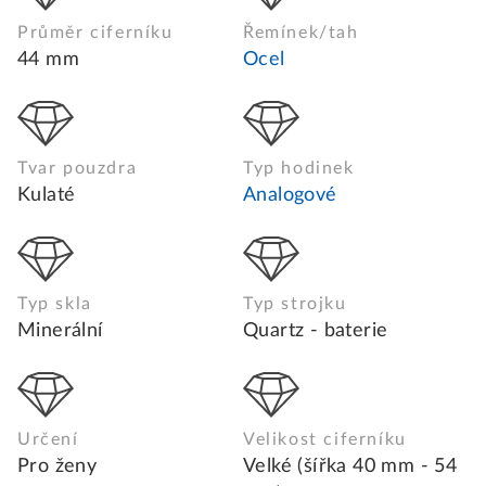
Průměr ciferníku
Řemínek/tah
44 mm
Ocel
Tvar pouzdra
Typ hodinek
Kulaté
Analogové
Typ skla
Typ strojku
Minerální
Quartz - baterie
Určení
Velikost ciferníku
Pro ženy
Velké (šířka 40 mm - 54