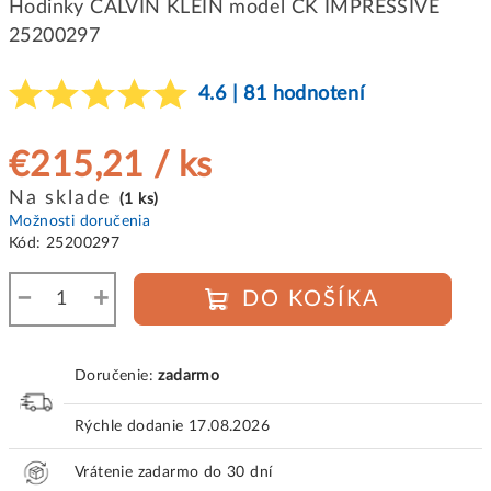
Hodinky CALVIN KLEIN model CK IMPRESSIVE
25200297
4.6 | 81 hodnotení
€215,21
/ ks
Jednotková
Na sklade
(1 ks)
cena:
Možnosti doručenia
Kód:
25200297
−
+
DO KOŠÍKA
Doručenie:
zadarmo
Rýchle dodanie
17.08.2026
Vrátenie zadarmo do 30 dní