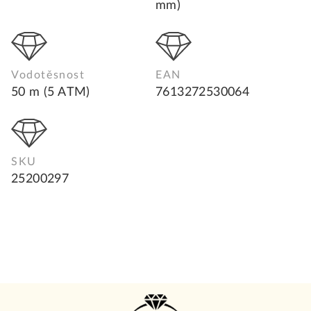
mm)
Vodotěsnost
EAN
50 m (5 ATM)
7613272530064
SKU
25200297
Z