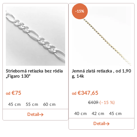
-15%
Strieborná retiazka bez ródia
Jemná zlatá retiazka , od 1,90
„Figaro 130“
g, 14k
€75
€347,65
od
od
€409
(–15 %)
45 cm
55 cm
60 cm
40 cm
42 cm
45 cm
Detail
Detail