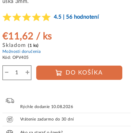
uška 3mm.
4.5 | 56 hodnotení
€11,62
/ ks
Jednotková
Skladom
(1 ks)
cena:
Možnosti doručenia
Kód:
OPV405
−
+
DO KOŠÍKA
Rýchle dodanie
10.08.2026
Vrátenie zadarmo do 30 dní
Ako sa starať o šperk?