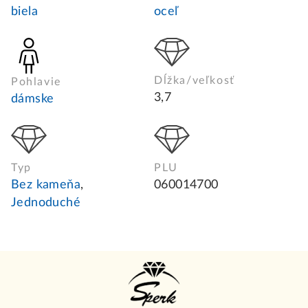
biela
oceľ
Dĺžka/veľkosť
Pohlavie
3,7
dámske
Typ
PLU
Bez kameňa
,
060014700
Jednoduché
Z
á
p