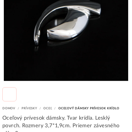
DOMOV
/
PRÍVESKY
/
OCEĽ
/
OCEĽOVÝ DÁMSKY PRÍVESOK KRÍDLO
Oceľový prívesok dámsky. Tvar krídla. Lesklý
povrch. Rozmery 3,7*1,9cm. Priemer závesného