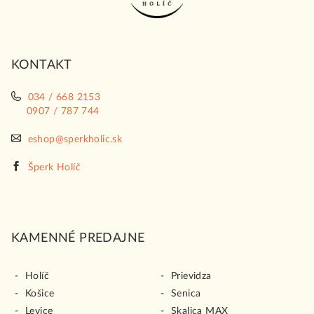
ä
t
i
KONTAKT
e
034 / 668 2153
0907 / 787 744
eshop@sperkholic.sk
Šperk Holíč
KAMENNÉ PREDAJNE
Holíč
Prievidza
Košice
Senica
Levice
Skalica MAX