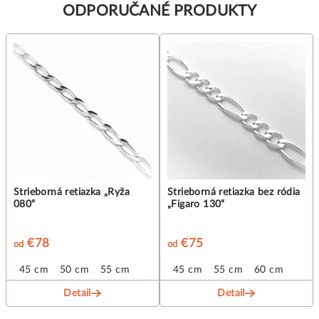
ODPORUČANÉ PRODUKTY
Strieborná retiazka „Ryža
Strieborná retiazka bez ródia
080“
„Figaro 130“
€78
€75
od
od
45 cm
50 cm
55 cm
45 cm
55 cm
60 cm
Detail
Detail