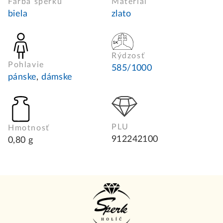
Farba šperku
Materiál
biela
zlato
Rýdzosť
Pohlavie
585/1000
pánske
,
dámske
PLU
Hmotnosť
912242100
0,80 g
Z
á
p