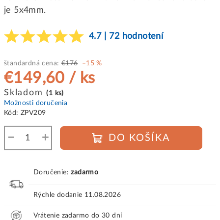
je 5x4mm.
4.7 | 72 hodnotení
štandardná cena:
€176
–15 %
€149,60
/ ks
Jednotková
Skladom
(1 ks)
cena:
Možnosti doručenia
Kód:
ZPV209
−
+
DO KOŠÍKA
Doručenie:
zadarmo
Rýchle dodanie
11.08.2026
Vrátenie zadarmo do 30 dní