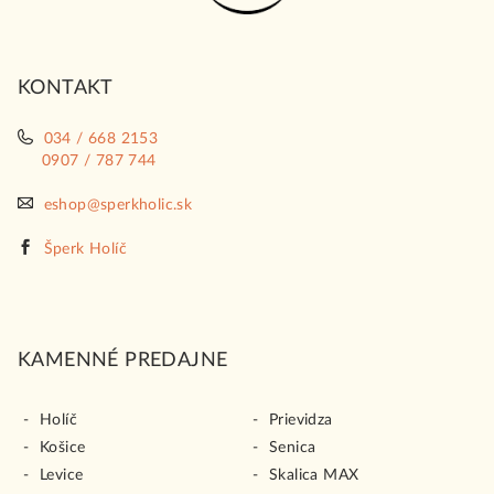
ä
t
i
KONTAKT
e
034 / 668 2153
0907 / 787 744
eshop@sperkholic.sk
Šperk Holíč
KAMENNÉ PREDAJNE
Holíč
Prievidza
Košice
Senica
Levice
Skalica MAX