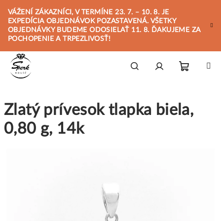
Prejsť
VÁŽENÍ ZÁKAZNÍCI, V TERMÍNE 23. 7. – 10. 8. JE
na
EXPEDÍCIA OBJEDNÁVOK POZASTAVENÁ. VŠETKY
obsah
OBJEDNÁVKY BUDEME ODOSIELAŤ 11. 8. ĎAKUJEME ZA
POCHOPENIE A TRPEZLIVOSŤ!
Nákupn
Hľadať
Prihlásenie
Zlatý prívesok tlapka biela,
košík
0,80 g, 14k