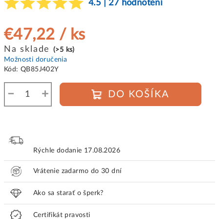
4.5 | 27 hodnotení
€47,22
/ ks
Jednotková
Na sklade
(>5 ks)
cena:
Možnosti doručenia
Kód:
QB85J402Y
−
+
DO KOŠÍKA
Rýchle dodanie
17.08.2026
Vrátenie zadarmo do 30 dní
Ako sa starať o šperk?
Certifikát pravosti