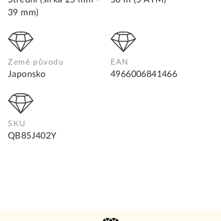
Střední (šířka 25 mm -
50 m (5 ATM)
39 mm)
Země původu
EAN
Japonsko
4966006841466
SKU
QB85J402Y
Z