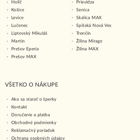
Holíč
Prievidza
Košice
Senica
Levice
Skalica MAX
Lučenec
Spišská Nová Ves
Liptovský Mikuláš
Trenčín
Martin
Žilina Mirage
Prešov Eperia
Žilina MAX
Prešov MAX
VŠETKO O NÁKUPE
Ako sa starať o šperky
Kontakt
Doručenie a platba
Obchodné podmienky
Reklamačný poriadok
Ochrana osobných údajov