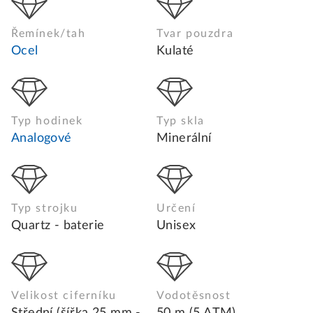
Řemínek/tah
Tvar pouzdra
Ocel
Kulaté
Typ hodinek
Typ skla
Analogové
Minerální
Typ strojku
Určení
Quartz - baterie
Unisex
Velikost ciferníku
Vodotěsnost