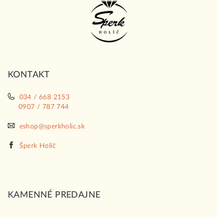
á
p
ä
t
i
KONTAKT
e
034 / 668 2153
0907 / 787 744
eshop@sperkholic.sk
Šperk Holíč
KAMENNÉ PREDAJNE