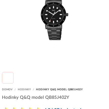
DOMOV
/
HODINKY
/
HODINKY Q&Q MODEL QB85J402Y
Hodinky Q&Q model QB85J402Y