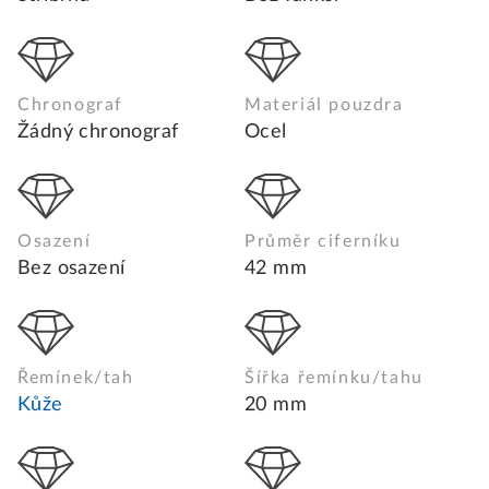
Chronograf
Materiál pouzdra
Žádný chronograf
Ocel
Osazení
Průměr ciferníku
Bez osazení
42 mm
Řemínek/tah
Šířka řemínku/tahu
Kůže
20 mm