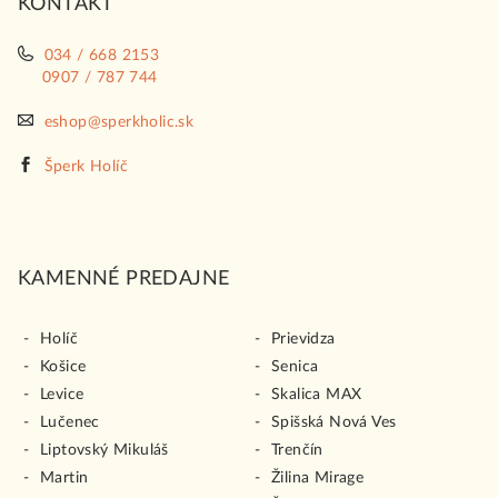
KONTAKT
e
034 / 668 2153
0907 / 787 744
eshop@sperkholic.sk
Šperk Holíč
KAMENNÉ PREDAJNE
Holíč
Prievidza
Košice
Senica
Levice
Skalica MAX
Lučenec
Spišská Nová Ves
Liptovský Mikuláš
Trenčín
Martin
Žilina Mirage