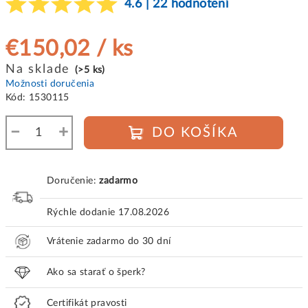
4.6 | 22 hodnotení
€150,02
/ ks
Jednotková
Na sklade
(>5 ks)
cena:
Možnosti doručenia
Kód:
1530115
−
+
DO KOŠÍKA
Doručenie:
zadarmo
Rýchle dodanie
17.08.2026
Vrátenie zadarmo do 30 dní
Ako sa starať o šperk?
Certifikát pravosti