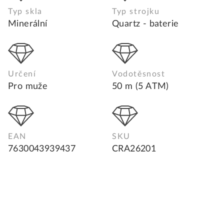
Typ skla
Typ strojku
Minerální
Quartz - baterie
Určení
Vodotěsnost
Pro muže
50 m (5 ATM)
EAN
SKU
7630043939437
CRA26201