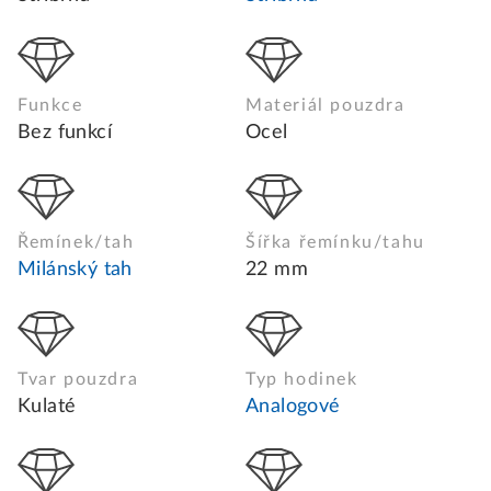
Funkce
Materiál pouzdra
Bez funkcí
Ocel
Řemínek/tah
Šířka řemínku/tahu
Milánský tah
22 mm
Tvar pouzdra
Typ hodinek
Kulaté
Analogové