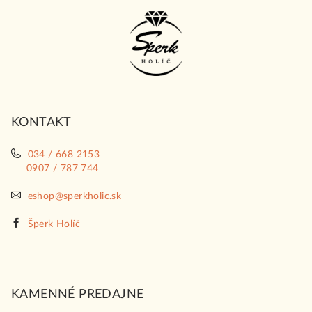
Z
á
p
ä
t
i
KONTAKT
e
034 / 668 2153
0907 / 787 744
eshop@sperkholic.sk
Šperk Holíč
KAMENNÉ PREDAJNE