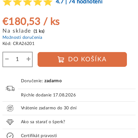
4.7 | 74 hodnotení
€180,53
/ ks
Jednotková
Na sklade
(1 ks)
cena:
Možnosti doručenia
Kód:
CRA26201
−
+
DO KOŠÍKA
Doručenie:
zadarmo
Rýchle dodanie
17.08.2026
Vrátenie zadarmo do 30 dní
Ako sa starať o šperk?
Certifikát pravosti